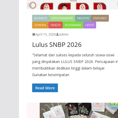
BUSINESS
ENTERTAINMENT
FASHION
FEATURED
GENERAL
HEALTH
KESISWAAAN
LATEST
April 15, 2026
admin
Lulus SNBP 2026
“Selamat dan sukses kepada seluruh siswa-siswi
yang dinyatakan LULUS SNBP 2026. Pencapaian in
membuktikan dedikasi tinggi dalam belajar.
Gunakan kesempatan
Read More