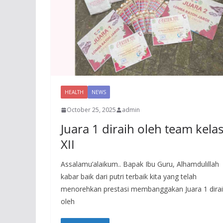
HEALTH
NEWS
October 25, 2025
admin
Juara 1 diraih oleh team kela
XII
Assalamu’alaikum.. Bapak Ibu Guru, Alhamdulillah
kabar baik dari putri terbaik kita yang telah
menorehkan prestasi membanggakan Juara 1 dira
oleh