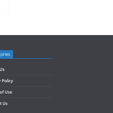
ories
 Us
 Policy
of Use
t Us