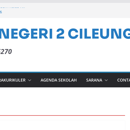
team kelas XII
6
 Mi”raj Nabi Muhammad SAW tahun 2026
NEGERI 2 CILEUN
2 CILEUNGSI 2026
6270
RAKURIKULER
AGENDA SEKOLAH
SARANA
CONT