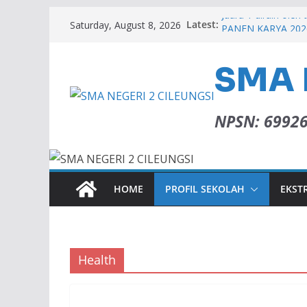
Latest:
Juara 1 diraih oleh 
Saturday, August 8, 2026
PANEN KARYA 202
Lulus SNBP 2026
Memperingati Isra
SMA 
ADIWIYATA SMAN 
NPSN: 6992
HOME
PROFIL SEKOLAH
EKST
Health