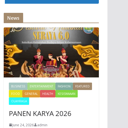
News
BUSINESS
ENTERTAINMENT
FASHION
FEATURED
FOOD
GENERAL
HEALTH
KESISWAAAN
OLAHRAGA
PANEN KARYA 2026
June 24, 2026
admin