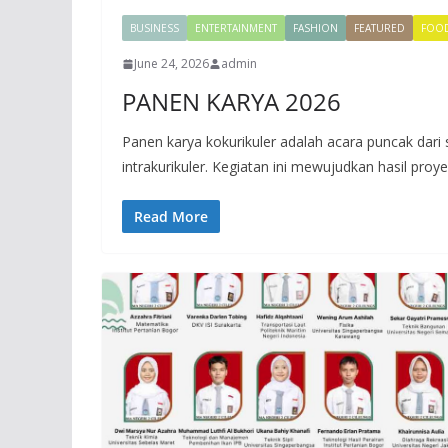
BUSINESS
ENTERTAINMENT
FASHION
FEATURED
FOO
June 24, 2026
admin
PANEN KARYA 2026
Panen karya kokurikuler adalah acara puncak dar
intrakurikuler. Kegiatan ini mewujudkan hasil proye
Read More