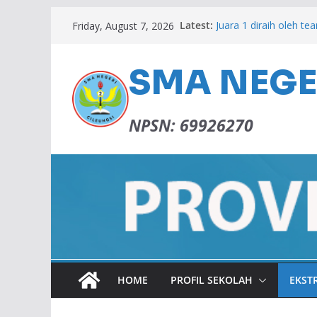
Latest:
Juara 1 diraih oleh tea
Friday, August 7, 2026
PANEN KARYA 2026
Lulus SNBP 2026
Memperingati Isra M
SMA NEGER
ADIWIYATA SMAN 2 C
NPSN: 69926270
HOME
PROFIL SEKOLAH
EKST