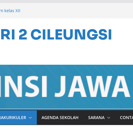
m kelas XII
i”raj Nabi Muhammad SAW tahun 2026
I 2 CILEUNGSI
ILEUNGSI 2026
RAKURIKULER
AGENDA SEKOLAH
SARANA
CONT