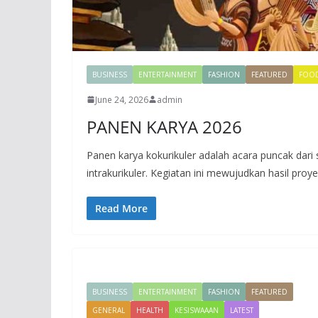
BUSINESS
ENTERTAINMENT
FASHION
FEATURED
FOO
June 24, 2026
admin
PANEN KARYA 2026
Panen karya kokurikuler adalah acara puncak dar
intrakurikuler. Kegiatan ini mewujudkan hasil proye
Read More
BUSINESS
ENTERTAINMENT
FASHION
FEATURED
GENERAL
HEALTH
KESISWAAAN
LATEST