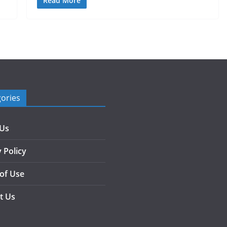
Read More
ories
 Us
 Policy
of Use
t Us