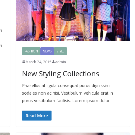
ah
an
FASHION
NEWS
STYLE
March 24, 2015
admin
New Styling Collections
Phasellus at ligula consequat purus dignissim
sodales non ac nisi. Vestibulum vehicula erat in
purus vestibulum facilisis. Lorem ipsum dolor
Read More