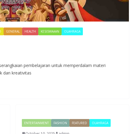
D
GENERAL
HEALTH
KESISWAAAN
OLAHRAGA
i serangkaian pembelajaran untuk memperdalam materi
k dan kreativitas
ENTERTAINMENT
FASHION
FEATURED
OLAHRAGA
October 10, 2025
admin