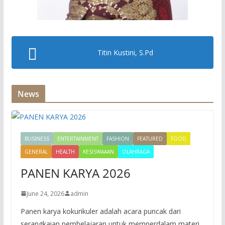
Titin Kustini, S.Pd
News
BUSINESS
ENTERTAINMENT
FASHION
FEATURED
FOOD
GENERAL
HEALTH
KESISWAAAN
OLAHRAGA
PANEN KARYA 2026
June 24, 2026
admin
Panen karya kokurikuler adalah acara puncak dari
serangkaian pembelajaran untuk memperdalam materi