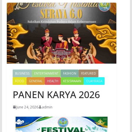
BUSINESS
ENTERTAINMENT
FASHION
FEATURED
FOOD
GENERAL
HEALTH
KESISWAAAN
OLAHRAGA
PANEN KARYA 2026
June 24, 2026
admin