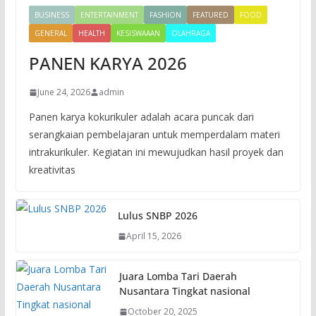
BUSINESS
ENTERTAINMENT
FASHION
FEATURED
FOOD
GENERAL
HEALTH
KESISWAAAN
OLAHRAGA
PANEN KARYA 2026
June 24, 2026
admin
Panen karya kokurikuler adalah acara puncak dari
serangkaian pembelajaran untuk memperdalam materi
intrakurikuler. Kegiatan ini mewujudkan hasil proyek dan
kreativitas
Lulus SNBP 2026
April 15, 2026
Juara Lomba Tari Daerah
Nusantara Tingkat nasional
October 20, 2025