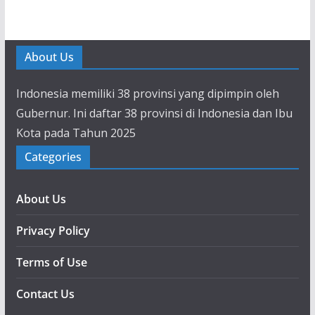
About Us
Indonesia memiliki 38 provinsi yang dipimpin oleh
Gubernur. Ini daftar 38 provinsi di Indonesia dan Ibu
Kota pada Tahun 2025
Categories
About Us
Privacy Policy
Terms of Use
Contact Us