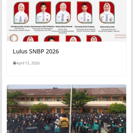
Lulus SNBP 2026
April 15, 2026