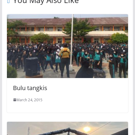
You May Also Like
Bulu tangkis
March 24, 2015