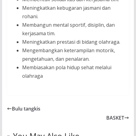
Meningkatkan kebugaran jasmani dan
rohani.
Membangun mental sportif, disiplin, dan
kerjasama tim.
Meningkatkan prestasi di bidang olahraga.
Mengembangkan keterampilan motorik,
pengetahuan, dan penalaran.
Membiasakan pola hidup sehat melalui
olahraga
Bulu tangkis
BASKET