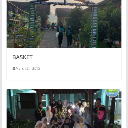
BASKET
March 24, 2015