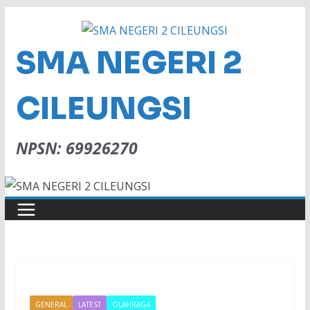
SMA NEGERI 2
CILEUNGSI
NPSN: 69926270
GENERAL
LATEST
OLAHRAGA