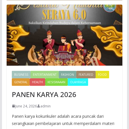
BUSINESS
ENTERTAINMENT
FASHION
FEATURED
FOOD
GENERAL
HEALTH
KESISWAAAN
OLAHRAGA
PANEN KARYA 2026
June 24, 2026
admin
Panen karya kokurikuler adalah acara puncak dari
serangkaian pembelajaran untuk memperdalam materi