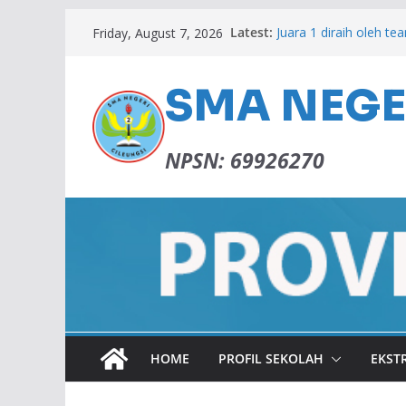
Latest:
Juara 1 diraih oleh tea
Friday, August 7, 2026
PANEN KARYA 2026
Lulus SNBP 2026
Memperingati Isra M
SMA NEGER
ADIWIYATA SMAN 2 C
NPSN: 69926270
HOME
PROFIL SEKOLAH
EKST