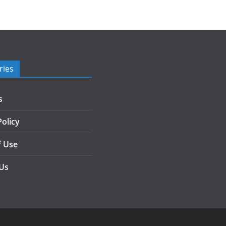
ries
s
Policy
f Use
 Us