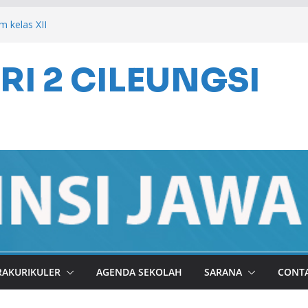
m kelas XII
i”raj Nabi Muhammad SAW tahun 2026
I 2 CILEUNGSI
ILEUNGSI 2026
RAKURIKULER
AGENDA SEKOLAH
SARANA
CONT