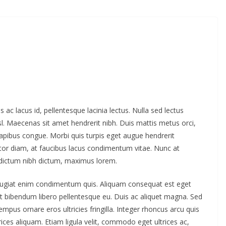
 ac lacus id, pellentesque lacinia lectus. Nulla sed lectus
l. Maecenas sit amet hendrerit nibh. Duis mattis metus orci,
dapibus congue. Morbi quis turpis eget augue hendrerit
tor diam, at faucibus lacus condimentum vitae. Nunc at
 dictum nibh dictum, maximus lorem.
c feugiat enim condimentum quis. Aliquam consequat est eget
h, at bibendum libero pellentesque eu. Duis ac aliquet magna. Sed
mpus ornare eros ultricies fringilla. Integer rhoncus arcu quis
ices aliquam. Etiam ligula velit, commodo eget ultrices ac,