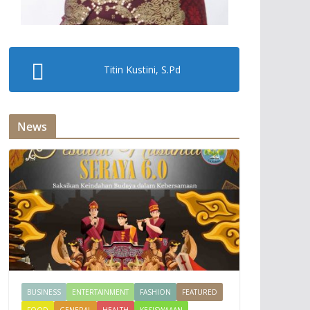
Titin Kustini, S.Pd
News
BUSINESS
ENTERTAINMENT
FASHION
FEATURED