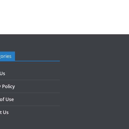
ories
 Us
 Policy
of Use
t Us