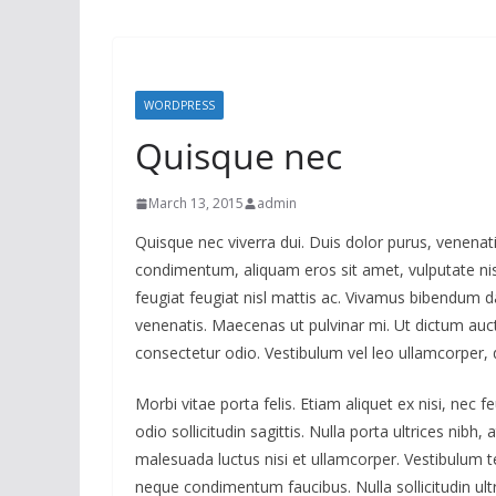
WORDPRESS
Quisque nec
March 13, 2015
admin
Quisque nec viverra dui. Duis dolor purus, venenatis
condimentum, aliquam eros sit amet, vulputate nis
feugiat feugiat nisl mattis ac. Vivamus bibendum 
venenatis. Maecenas ut pulvinar mi. Ut dictum auc
consectetur odio. Vestibulum vel leo ullamcorper,
Morbi vitae porta felis. Etiam aliquet ex nisi, ne
odio sollicitudin sagittis. Nulla porta ultrices nib
malesuada luctus nisi et ullamcorper. Vestibulum te
neque condimentum faucibus. Nulla sollicitudin ultr