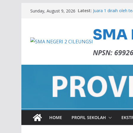
Latest:
Juara 1 diraih oleh t
Sunday, August 9, 2026
PANEN KARYA 2026
Lulus SNBP 2026
Memperingati Isra 
SMA 
ADIWIYATA SMAN 2 
NPSN: 6992
HOME
PROFIL SEKOLAH
EKST