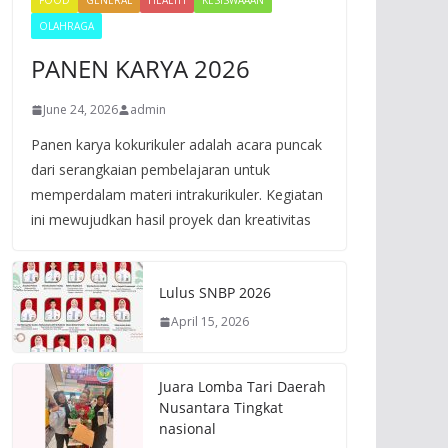
FOOD
GENERAL
HEALTH
KESISWAAAN
OLAHRAGA
PANEN KARYA 2026
June 24, 2026
admin
Panen karya kokurikuler adalah acara puncak
dari serangkaian pembelajaran untuk
memperdalam materi intrakurikuler. Kegiatan
ini mewujudkan hasil proyek dan kreativitas
Lulus SNBP 2026
April 15, 2026
Juara Lomba Tari Daerah
Nusantara Tingkat
nasional