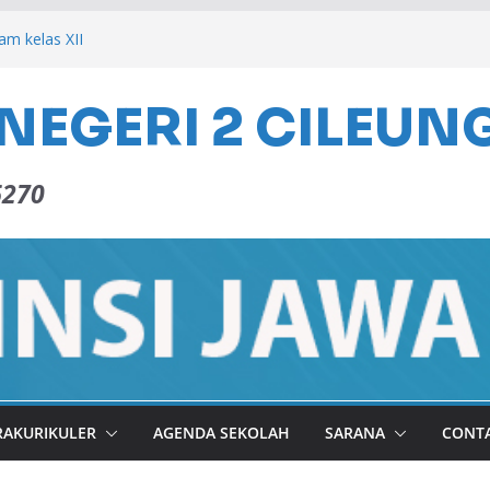
eam kelas XII
Mi”raj Nabi Muhammad SAW tahun 2026
NEGERI 2 CILEUN
CILEUNGSI 2026
6270
RAKURIKULER
AGENDA SEKOLAH
SARANA
CONT