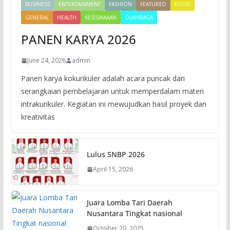
BUSINESS
ENTERTAINMENT
FASHION
FEATURED
FOOD
GENERAL
HEALTH
KESISWAAAN
OLAHRAGA
PANEN KARYA 2026
June 24, 2026
admin
Panen karya kokurikuler adalah acara puncak dari
serangkaian pembelajaran untuk memperdalam materi
intrakurikuler. Kegiatan ini mewujudkan hasil proyek dan
kreativitas
Lulus SNBP 2026
April 15, 2026
Juara Lomba Tari Daerah
Nusantara Tingkat nasional
October 20, 2025