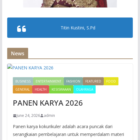
Titin Kustini, S.Pd
News
BUSINESS
ENTERTAINMENT
FASHION
FEATURED
FOOD
GENERAL
HEALTH
KESISWAAAN
OLAHRAGA
PANEN KARYA 2026
June 24, 2026
admin
Panen karya kokurikuler adalah acara puncak dari
serangkaian pembelajaran untuk memperdalam materi